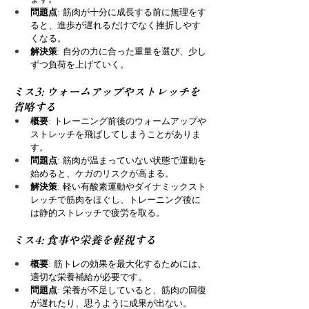
問題点
: 筋肉が十分に成長する前に無理をす
ると、進歩が遅れるだけでなく挫折しやす
くなる。
解決策
: 自分の力に合った重量を選び、少し
ずつ負荷を上げていく。
ミス3: ウォームアップやストレッチを
省略する
概要
: トレーニング前後のウォームアップや
ストレッチを飛ばしてしまうことがありま
す。
問題点
: 筋肉が温まっていない状態で運動を
始めると、ケガのリスクが高まる。
解決策
: 軽い有酸素運動やダイナミックスト
レッチで筋肉をほぐし、トレーニング後に
は静的ストレッチで疲労を取る。
ミス4: 食事や栄養を軽視する
概要
: 筋トレの効果を最大化するためには、
適切な栄養補給が必要です。
問題点
: 栄養が不足していると、筋肉の回復
が遅れたり、思うように成果が出ない。