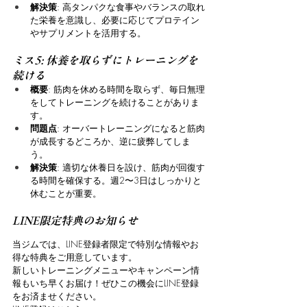
解決策
: 高タンパクな食事やバランスの取れ
た栄養を意識し、必要に応じてプロテイン
やサプリメントを活用する。
ミス5: 休養を取らずにトレーニングを
続ける
概要
: 筋肉を休める時間を取らず、毎日無理
をしてトレーニングを続けることがありま
す。
問題点
: オーバートレーニングになると筋肉
が成長するどころか、逆に疲弊してしま
う。
解決策
: 適切な休養日を設け、筋肉が回復す
る時間を確保する。週2〜3日はしっかりと
休むことが重要。
LINE限定特典のお知らせ
当ジムでは、LINE登録者限定で特別な情報やお
得な特典をご用意しています。
新しいトレーニングメニューやキャンペーン情
報もいち早くお届け！ぜひこの機会にLINE登録
をお済ませください。