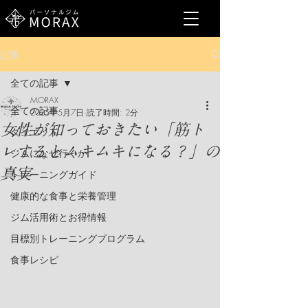
記事
全ての記事
MORAX
全ての記事
2025年5月7日
読了時間: 2分
女性が知っておきたい「筋ト
ダイエット
レするとムキムキになる？」の
ジムになぜ行くか
真実
トレーニングガイド
健康的な食事と栄養管理
ジム活用術とお得情報
目標別トレーニングプログラム
食事レシピ