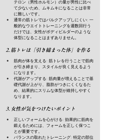
テロン（男性ホルモン）の量が男性に比べ
て少ないため、ムキムキになることは非常
に難しいです。
通常の筋トレではバルクアップしにくい: 一
般的なウエイトトレーニングを週数回行う
だけでは、女性がボディビルダーのような
体型になることはまずありません。
2. 筋トレは「引き締まった体」を作る
筋肉が体を支える: 筋トレを行うことで筋肉
が引き締まり、スタイルが良く見えるよう
になります。
代謝がアップする: 筋肉量が増えることで基
礎代謝が上がり、脂肪がつきにくくなるた
め、結果的にスリムな体型が維持しやすく
なります。
3. 女性が気をつけたいポイント
正しいフォームを心がける: 効果的に筋肉を
鍛えるためには、フォームを正しく保つこ
とが重要です。
バランスの取れたトレーニング: 特定の部位