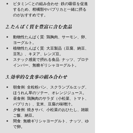
ビタミンCとの組み合わせ: 鉄の吸収を促進
するため、柑橘類やパプリカと一緒に摂る
のがおすすめです。
2. たんぱく質を豊富に含む食品
動物性たんぱく質: 鶏胸肉、サーモン、卵、
ヨーグルト。
植物性たんぱく質: 大豆製品（豆腐、納豆、
豆乳）、キヌア、レンズ豆。
スナック感覚で摂れる食品: ナッツ、プロテ
インバー、無糖ギリシャヨーグルト。
3. 効率的な食事の組み合わせ
朝食例: 全粒粉パン、スクランブルエッグ、
ほうれん草のソテー、オレンジジュース。
昼食例: 鶏胸肉のサラダ（小松菜、トマト、
パプリカ）、玄米、豆腐の味噌汁。
夕食例: 焼きサバ、小松菜のおひたし、雑穀
ご飯、納豆。
間食: 無糖ギリシャヨーグルト、ナッツ、ゆ
で卵。