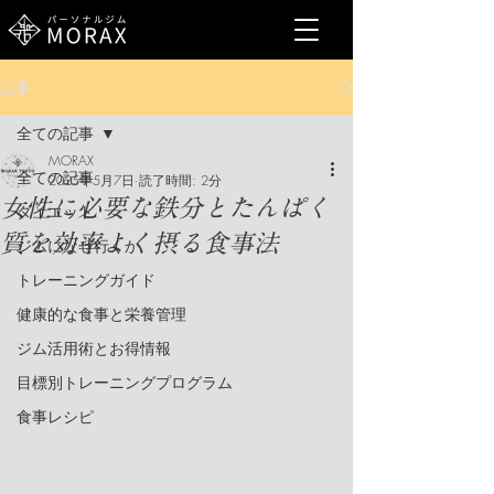
記事
全ての記事
MORAX
全ての記事
2025年5月7日
読了時間: 2分
女性に必要な鉄分とたんぱく
ダイエット
質を効率よく摂る食事法
ジムになぜ行くか
トレーニングガイド
健康的な食事と栄養管理
ジム活用術とお得情報
目標別トレーニングプログラム
食事レシピ