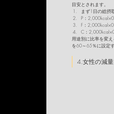
目安とされます。
まず1日の総摂取エ
P：2,000kcal×
F：2,000kcal×0
C：2,000kcal×
用途別に比率を変え
を60～65％に設定
4.女性の減