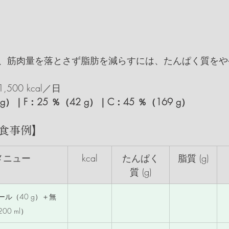
、筋肉量を落とさず脂肪を減らすには、たんぱく質をや
,500 kcal／日
 g）｜F：25 ％（42 g）｜C：45 ％（169 g）
lの食事例】
メニュー
kcal
たんぱく
脂質 (g)
質 (g)
ル（40 g）＋無
00 ml）