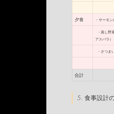
夕食
・サーモンの
  ・蒸し
アスパラ）
  ・さつま
合計
5. 食事設