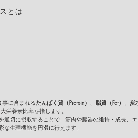
ランスとは
食事に含まれる
たんぱく質（Protein）
、
脂質（Fat）
、
炭
3大栄養素比率を指します。
を適切に摂取することで、筋肉や臓器の維持・成長、エ
彩な生理機能を円滑に行えます。