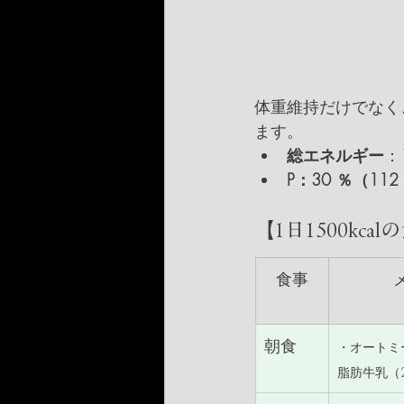
体重維持だけでなく
ます。
総エネルギー
：1
P：30 ％（112
【1日1500kca
食事
朝食
・オートミー
脂肪牛乳（2