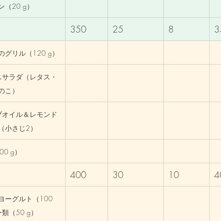
（20 g）
350
25
8
3
グリル（120 g）
クスサラダ（レタス・
のこ）
ーブオイル＆レモンド
（小さじ2）
00 g）
400
30
10
4
ーグルト（100 
類（50 g）