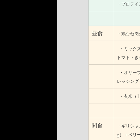
・プロテイン
昼食
・鶏むね肉の
  ・ミッ
トマト・き
  ・オリ
レッシング
  ・玄米（1
間食
・ギリシャヨ
g）＋ベリー