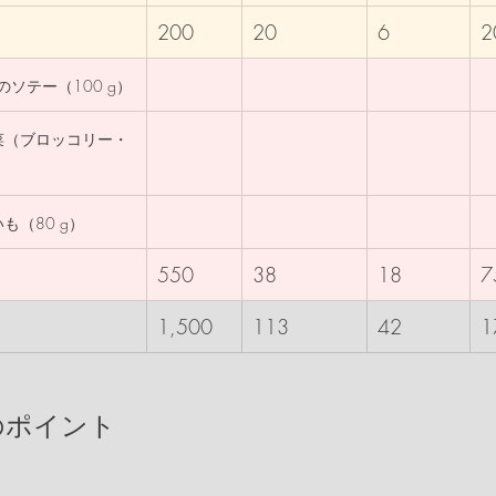
200
20
6
2
ソテー（100 g）
野菜（ブロッコリー・
いも（80 g）
550
38
18
7
1,500
113
42
1
計のポイント