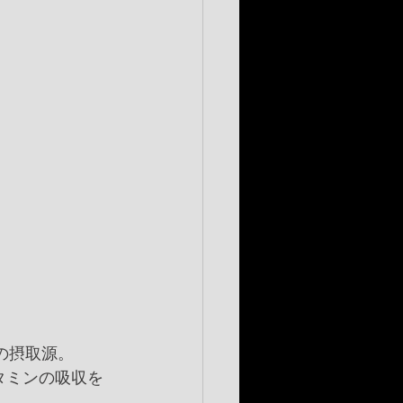
の摂取源。
タミンの吸収を