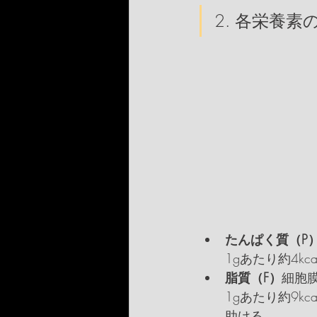
2. 各栄養素
たんぱく質（P
1gあたり約4k
脂質（F）
細胞
1gあたり約9
助ける。