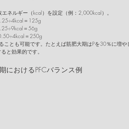
ネルギー（kcal）を設定（例：2,000kcal）。
0.25÷4kcal＝125g
.25÷9kcal＝56g
0.50÷4kcal＝250g
ることも可能です。たとえば筋肥大期はPを30％に増や
すると効果的です。
量期におけるPFCバランス例