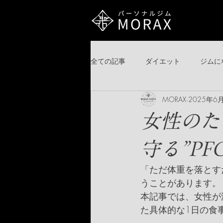
全ての記事
ダイエット
ジムに
MORAX
2025年6
目標別トレーニングプログラム
女性のた
守る”P
「ただ体重を落とす
うことがあります。
本記事では、女性が減
た具体的な1日の食