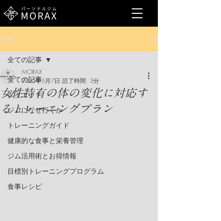
記事
全ての記事
MORAX
全ての記事
2025年5月7日
読了時間: 3分
女性特有の体の変化に対応す
ダイエット
るトレーニングプラン
ジムになぜ行くか
トレーニングガイド
健康的な食事と栄養管理
ジム活用術とお得情報
目標別トレーニングプログラム
食事レシピ