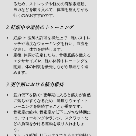
るため、ストレッチや軽めの有酸素運動、
ヨガなどを取り入れて、体調を整えながら
行うのがおすすめです。
2. 妊娠中や産後のトレーニング
妊娠中: 医師の許可を得た上で、軽いストレ
ッチや適度なウォーキングを行い、血流を
促進し、体力を維持します。
産後: 体調が安定したら、骨盤底筋を鍛える
エクササイズや、軽い体幹トレーニングを
開始。体の回復を優先しながら無理なく進
めます。
3. 更年期における筋力維持
筋力低下を防ぐ: 更年期に入ると筋力が自然
に落ちやすくなるため、適度なウェイトト
レーニングを継続することが重要です。
骨密度の維持: 骨密度が低下しがちな時期に
は、ウォーキングやランジ、スクワットな
どの負荷をかける運動を取り入れましょ
う。
ストレス軽減: リラックスできるヨガや軽い