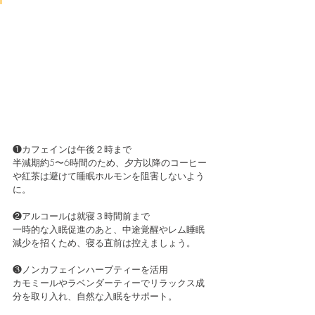
❶カフェインは午後２時まで
半減期約5〜6時間のため、夕方以降のコーヒー
や紅茶は避けて睡眠ホルモンを阻害しないよう
に。
❷アルコールは就寝３時間前まで
一時的な入眠促進のあと、中途覚醒やレム睡眠
減少を招くため、寝る直前は控えましょう。
❸ノンカフェインハーブティーを活用
カモミールやラベンダーティーでリラックス成
分を取り入れ、自然な入眠をサポート。