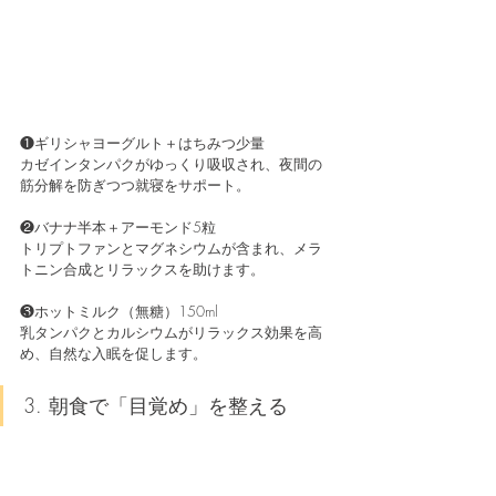
❶ギリシャヨーグルト＋はちみつ少量
カゼインタンパクがゆっくり吸収され、夜間の
筋分解を防ぎつつ就寝をサポート。
❷バナナ半本＋アーモンド5粒
トリプトファンとマグネシウムが含まれ、メラ
トニン合成とリラックスを助けます。
❸ホットミルク（無糖）150ml
乳タンパクとカルシウムがリラックス効果を高
め、自然な入眠を促します。
3. 朝食で「目覚め」を整える