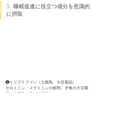
5. 睡眠促進に役立つ成分を意識的
に摂取
❶トリプトファン（七面鳥、大豆製品）
セロトニン・メラトニンの材料。夕食の大豆製
品や七面鳥サラダで補給。
❷マグネシウム（ほうれん草、ナッツ）
神経の過剰興奮を抑え、副交感神経を優位に。
夕食や夜食にナッツをひとつまみ添えて。
❸ビタミンB6（バナナ、鶏むね肉）
トリプトファンからメラトニンを合成するのに