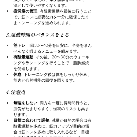
源として使いやすくなります。
疲労度の管理
: 有酸素運動を最後に行うこと
で、筋トレに必要な力を十分に確保したま
まトレーニングを進められます。
3. 運動時間のバランスをとる
筋トレ
: 1回30〜40分を目安に、全身をまん
べんなく鍛えるメニューを組みます。
有酸素運動
: その後、20〜30分のウォーキ
ングやランニングを行うことで、脂肪燃焼
を促進します。
休息
: トレーニング後は体をしっかり休め、
筋肉と心肺機能の回復を図ります。
4. 注意点
無理をしない
: 両方を一度に長時間行うと、
疲労がたまりやすく、怪我のリスクも高ま
ります。
目標に合わせて調整
: 減量が目的の場合は有
酸素運動を多めに、筋力アップが目的の場
合は筋トレを多めに取り入れるなど、目標