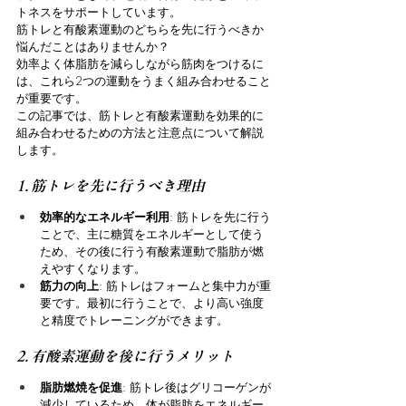
トネスをサポートしています。
筋トレと有酸素運動のどちらを先に行うべきか
悩んだことはありませんか？
効率よく体脂肪を減らしながら筋肉をつけるに
は、これら2つの運動をうまく組み合わせること
が重要です。
この記事では、筋トレと有酸素運動を効果的に
組み合わせるための方法と注意点について解説
します。
1. 筋トレを先に行うべき理由
効率的なエネルギー利用
: 筋トレを先に行う
ことで、主に糖質をエネルギーとして使う
ため、その後に行う有酸素運動で脂肪が燃
えやすくなります。
筋力の向上
: 筋トレはフォームと集中力が重
要です。最初に行うことで、より高い強度
と精度でトレーニングができます。
2. 有酸素運動を後に行うメリット
脂肪燃焼を促進
: 筋トレ後はグリコーゲンが
減少しているため、体が脂肪をエネルギー