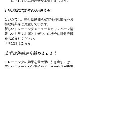
に応じて組み合わせを工夫しましょう。
LINE限定特典のお知らせ
当ジムでは、LINE登録者限定で特別な情報やお
得な特典をご用意しています。
新しいトレーニングメニューやキャンペーン情
報もいち早くお届け！ぜひこの機会にLINE登録
をお済ませください。
LINE登録は
こちら
まずは体験から始めましょう
トレーニングの効果を最大限に引き出すには、
正しいフォームや効率的なメニュー作りが重要
です。
MORAXでは、パーソナルトレーニングの体験セ
ッションを受付中！
専任トレーナーと一緒に、あなたに最適なプロ
グラムを見つけましょう。
今なら通常１時間3,300円(税込)体験セッション
を1,100円(税込)
で行っております。
こちら
に必要事項を記載し簡単に行えます。