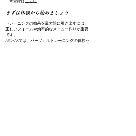
LINE登録は
こちら
まずは体験から始めましょう
トレーニングの効果を最大限に引き出すには、
正しいフォームや効率的なメニュー作りが重要
です。
MORAXでは、パーソナルトレーニングの体験セ
ッションを受付中！
専任トレーナーと一緒に、あなたに最適なプロ
グラムを見つけましょう。
今なら通常１時間3,300円(税込)体験セッション
を1,100円(税込)
で行っております。
こちら
に必要事項を記載し簡単に行えます。
あなたの新しいトレーニングライフ
を、今すぐ始めてみませんか？
コメント