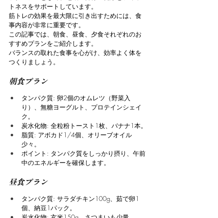
トネスをサポートしています。
筋トレの効果を最大限に引き出すためには、食
事内容が非常に重要です。
この記事では、朝食、昼食、夕食それぞれのお
すすめプランをご紹介します。
バランスの取れた食事を心がけ、効率よく体を
つくりましょう。
朝食プラン
タンパク質: 卵2個のオムレツ（野菜入
り）、無糖ヨーグルト、プロテインシェイ
ク。
炭水化物: 全粒粉トースト1枚、バナナ1本。
脂質: アボカド1/4個、オリーブオイル
少々。
ポイント: タンパク質をしっかり摂り、午前
中のエネルギーを確保します。
昼食プラン
タンパク質: サラダチキン100g、茹で卵1
個、納豆1パック。
炭水化物: 玄米150g、さつまいも少量。