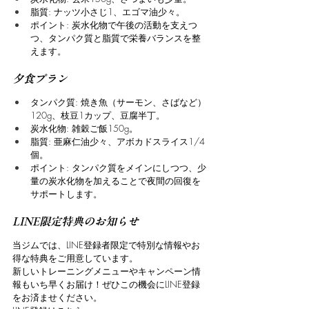
脂質: ナッツ小さじ1、エゴマ油少々。
ポイント: 炭水化物で午後の活動を支えつ
つ、タンパク質と脂質で栄養バランスを整
えます。
夕食プラン
タンパク質: 焼き魚（サーモン、さばなど）
120g、枝豆1カップ、豆腐半丁。
炭水化物: 雑穀ご飯150g。
脂質: 亜麻仁油少々、アボカドスライス1/4
個。
ポイント: タンパク質をメインにしつつ、少
量の炭水化物を加えることで夜間の回復を
サポートします。
LINE限定特典のお知らせ
当ジムでは、LINE登録者限定で特別な情報やお
得な特典をご用意しています。
新しいトレーニングメニューやキャンペーン情
報もいち早くお届け！ぜひこの機会にLINE登録
をお済ませください。