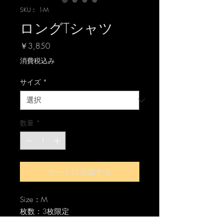
SKU： 1-M
ロングTシャツ
価
￥3,850
格
消費税込み
サイズ
*
数量
*
カートに追加する
Size：M
枚数：3枚限定