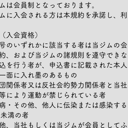
ムは会員制となっております。

ムに入会される方は本規約を承諾し、利
（入会資格）

号のいずれかに該当する者は当ジムの会
約、および当ジムの諸規則を遵守できな
込を行う者が、申込書に記載された本人
一面に入れ墨のあるもの

団関係者又は反社会的勢力関係者と当社
等により運動が禁じられている者

病・その他、他人に伝染または感染する
歳未満の者

他、当社もしくは当ジムが会員としてふ