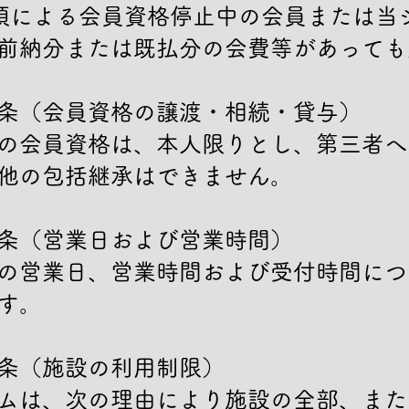
項による会員資格停止中の会員または当
前納分または既払分の会費等があっても
条（会員資格の譲渡・相続・貸与）

の会員資格は、本人限りとし、第三者へ
他の包括継承はできません。

条（営業日および営業時間）

の営業日、営業時間および受付時間につ
す。

条（施設の利用制限）

ムは、次の理由により施設の全部、また