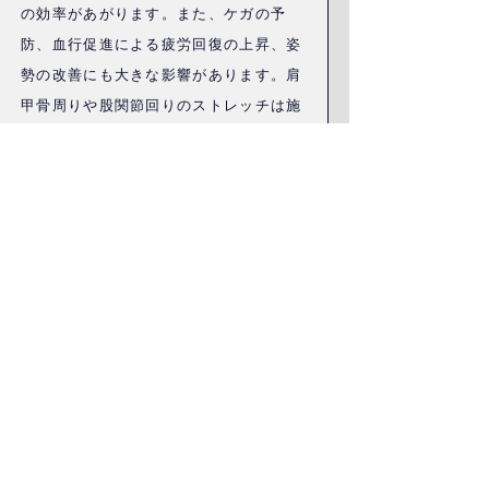
の効率があがります。また、ケガの予
防、血行促進による疲労回復の上昇、姿
勢の改善にも大きな影響があります。肩
甲骨周りや股関節回りのストレッチは施
術をする事で肩こりや腰痛などにも体感
がでやすいです。
​③マシントレーニング