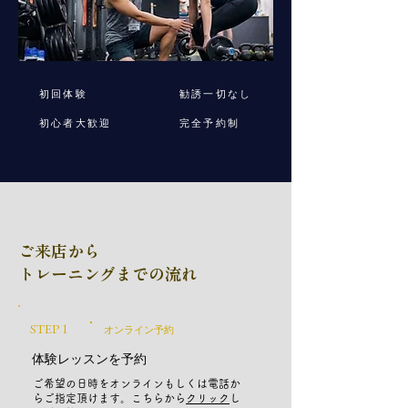
初回体験
勧誘一切なし
初心者大歓迎
完全予約制
ご来店から
トレーニングまでの流れ
STEP 1
​オンライン予約
体験レッスンを予約
ご希望の日時をオンラインもしくは電話か
らご指定頂けます。こちらから
クリック
し