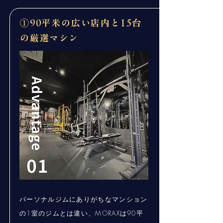
①90平米の広い店内と15台
の厳選マシン
パーソナルジムにありがちなマンション
の1室のジムとは違い、MORAXは90平