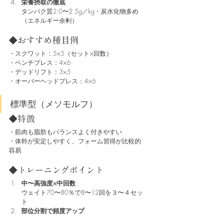
栄養摂取の徹底
タンパク質2.0〜2.5g／kg・炭水化物多め
（エネルギー余剰）
◆おすすめ種目例
・スクワット：5×5（セット×回数）
・ベンチプレス：4×6
・デッドリフト：3×5
・オーバーヘッドプレス：4×6
標準型（メソモルフ）
◆特徴
・筋肉も脂肪もバランスよく付きやすい
・体幹が安定しやすく、フォーム習得が比較的
容易
◆トレーニングポイント
中〜高強度×中回数
ウェイト70〜80％で8〜12回を３〜４セッ
ト
部位分割で頻度アップ