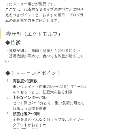
ったメニュー選びが重要です。
ここでは、代表的な３タイプの体型ごとに押さ
えるべきポイントと、おすすめ種目・プログラ
ムの組み立て方をご紹介します。
瘦せ型（エクトモルフ）
◆特徴
・骨格が細く、筋肉・脂肪ともに付きにくい
・基礎代謝が高めで、食べても体重が増えにく
い
◆トレーニングポイント
高強度×低回数
重いウェイト（自重の80〜90％）で4〜6回
を１セットとし、筋肥大を強く刺激
十分なインターバル
セット間は2〜3分とり、重い負荷に耐えら
れるよう回復を重視
頻度は週2〜3回
全身をまんべんなく鍛えるフルボディワー
クアウトがおすすめ