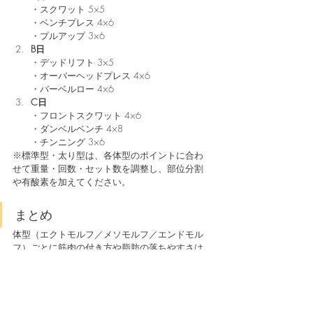
・スクワット 5×5
・ベンチプレス 4×6
・プルアップ 3×6
B日
・デッドリフト 3×5
・オーバーヘッドプレス 4×6
・バーベルロー 4×6
C日
・フロントスクワット 4×6
・ダンベルベンチ 4×8
・チンニング 3×6
※標準型・太り型は、各体型のポイントに合わ
せて重量・回数・セット数を調整し、部位分割
や有酸素を加えてください。
まとめ
体型（エクトモルフ／メソモルフ／エンドモル
フ）ごとに筋肉の付き方や脂肪の落ちやすさは
異なります。
自分の体質に合った強度・回数・セット・頻度
でプログラムを組むことで、より効率的に理想
の体型に近づけます。