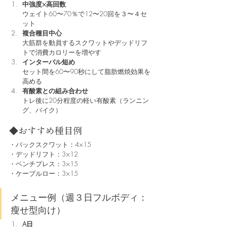
中強度×高回数
ウェイト60〜70％で12〜20回を３〜４セ
ット
複合種目中心
大筋群を動員するスクワットやデッドリフ
トで消費カロリーを増やす
インターバル短め
セット間を60〜90秒にして脂肪燃焼効果を
高める
有酸素との組み合わせ
トレ後に20分程度の軽い有酸素（ランニン
グ、バイク）
◆おすすめ種目例
・バックスクワット：4×15
・デッドリフト：3×12
・ベンチプレス：3×15
・ケーブルロー：3×15
メニュー例（週３日フルボディ：
瘦せ型向け）
A日