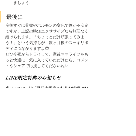
ましょう。
最後に
産後すぐは骨盤やホルモンの変化で体が不安定
ですが、上記の時短エクササイズなら無理なく
続けられます。「ちょっとだけ頑張ってみよ
う！」という気持ちが、数ヶ月後のスッキリボ
ディにつながりますよ😊
ぜひ今夜からトライして、産後ママライフをも
っと快適に！気に入っていただけたら、コメン
トやシェアで応援してくださいね✨
LINE限定特典のお知らせ
当ジムでは、LINE登録者限定で特別な情報やお
得な特典をご用意しています。
新しいトレーニングメニューやキャンペーン情
報もいち早くお届け！ぜひこの機会にLINE登録
をお済ませください。
LINE登録は
こちら
まずは体験から始めましょう