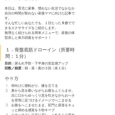
本日は、育児に家事、慣れない生活でなかなか
自分の時間が取れない産後ママに向けた記事で
す。
そんな忙しいあなたでも、１日たった
５分
でで
きるエクササイズをご紹介します。
無理なく続けられる簡単メニューで、産後の体
型戻しと体力回復をサポート！
１．骨盤底筋ドローイン（所要時
間：１分）
目的
：尿もれ予防・下半身の安定感アップ
回数／頻度
：朝・昼・夜の３回（各１分）
やり方
仰向けに寝転がり、膝を立てる
鼻から息を吸いながらお腹をふくらませ、
次に口からゆっくり息を吐きながらおへそ
を背骨に近づけるイメージでへこませる
お腹をへこませたまま、肛門と尿道をキュ
ッと締める感覚を５秒キープ
リラックスして元に戻し、これをくり返す