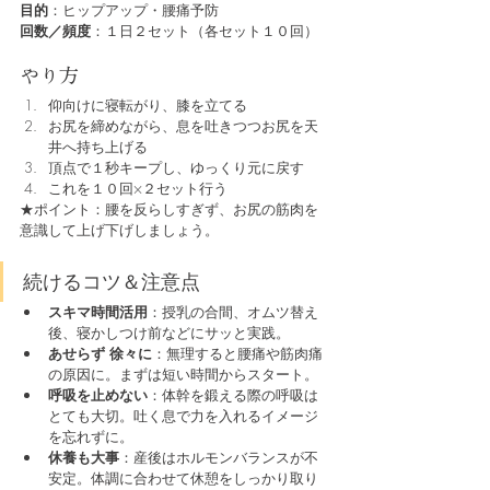
目的
：ヒップアップ・腰痛予防
回数／頻度
：１日２セット（各セット１０回）
やり方
仰向けに寝転がり、膝を立てる
お尻を締めながら、息を吐きつつお尻を天
井へ持ち上げる
頂点で１秒キープし、ゆっくり元に戻す
これを１０回×２セット行う
★ポイント：腰を反らしすぎず、お尻の筋肉を
意識して上げ下げしましょう。
続けるコツ＆注意点
スキマ時間活用
：授乳の合間、オムツ替え
後、寝かしつけ前などにサッと実践。
あせらず 徐々に
：無理すると腰痛や筋肉痛
の原因に。まずは短い時間からスタート。
呼吸を止めない
：体幹を鍛える際の呼吸は
とても大切。吐く息で力を入れるイメージ
を忘れずに。
休養も大事
：産後はホルモンバランスが不
安定。体調に合わせて休憩をしっかり取り