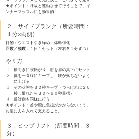
★ポイント：呼吸と連動させて行うことで、イ
ンナーマッスルにも効果的！
２．サイドプランク（所要時間：
１分×両側）
目的
：ウエスト引き締め・体幹強化
回数／頻度
：１日１セット（左右各１分ずつ）
やり方
横向きに寝転がり、肘を肩の真下にセット
体を一直線にキープし、腰が落ちないよう
に上げる
その状態を３０秒キープ（つらければ２０
秒→慣れたら３０〜６０秒目標）
反対側も同様に行う
★ポイント：首や腰に負担がかからないよう、
お腹に力を入れて支えること。
３．ヒップリフト（所要時間：３
分）