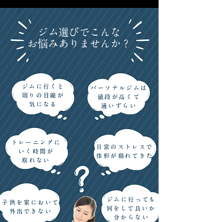
ジム選びでこんな
お悩みありませんか？
ジムに行くと
パーソナルジムは
周りの目線が
値段が高くて
​気になる
​通いずらい
トレーニングに
日常のストレスで
いく時間が
​体形が崩れてきた
​取れない
ジムに行っても
子供を家において
何をして良いか
​外出できない
​分からない