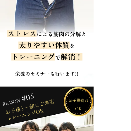
ストレス
による筋肉の分解と
太りやすい体質
を
トレーニング
解消！
で
栄養のセミナーも行います!!
#05
REASON
お子様連れ
お子様と一緒にご来店
​OK
トレーニングOK