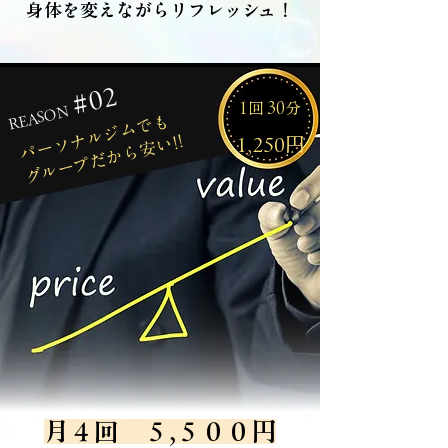
​身体を変えながらリフレッシュ！
#02
1回 30分
REASON
パーソナルジムでも
​グループだから安い!!
​1,250円
月４回 ５,５００円