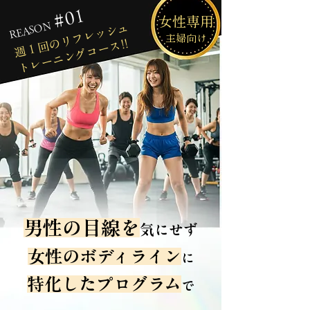
#01
女性専用
REASON
週１回のリフレッシュ
主婦向け
​トレーニングコース!!
男性の目線を
気にせず
女性のボディライン
に
特化したプログラム
で