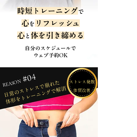
時短トレーニング
で
心
リフレッシュ
を
​心
体を引き締める
と
自分のスケジュールで
ウェブ予約OK
#04
REASON
日常のストレスで崩れた
ストレス発散
​体形をトレーニングで解消
​体質改善