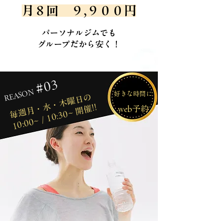
月８回 ９,９００円
パーソナルジムでも
​グループだから安く！
#03
REASON
好きな時間に
毎週月・水・木曜日の
10:00~ / 10:30~ 開催!!
web予約