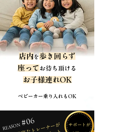
店内
歩き回らず
を
座って
お待ち頂ける
お子様連れOK
ベビーカー乗り入れもOK
#06
経験豊富なトレーナーが
REASON
サポートが