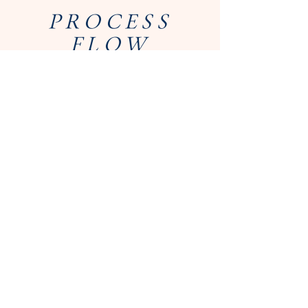
PROCESS
FLOW
体験トレーニングの流れ
STEP 01
​予約をする
体験ボタンをクリック頂き、日時を選択して
ください。希望の連絡方法で予約日に関して
の連絡をさせて頂きます。
step 02
受付
予約フォーム送信では予約完了となっており
ません。当店からの連絡をもって予約完了と
なります。※返信が確認とれない場合、電話
させて頂く場合がございます