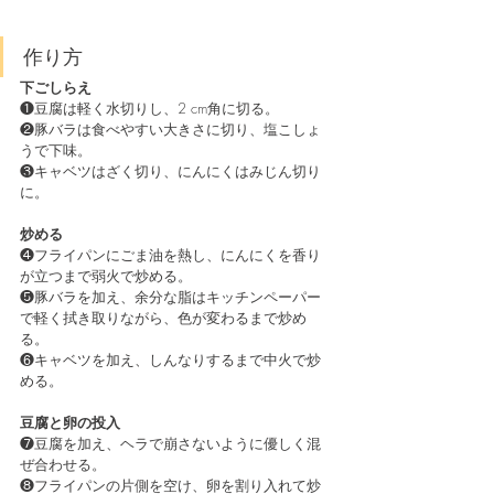
作り方
下ごしらえ
❶豆腐は軽く水切りし、2 cm角に切る。
❷豚バラは食べやすい大きさに切り、塩こしょ
うで下味。
❸キャベツはざく切り、にんにくはみじん切り
に。
炒める
❹フライパンにごま油を熱し、にんにくを香り
が立つまで弱火で炒める。
❺豚バラを加え、余分な脂はキッチンペーパー
で軽く拭き取りながら、色が変わるまで炒め
る。
❻キャベツを加え、しんなりするまで中火で炒
める。
豆腐と卵の投入
❼豆腐を加え、ヘラで崩さないように優しく混
ぜ合わせる。
❽フライパンの片側を空け、卵を割り入れて炒