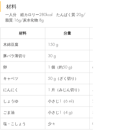
材料
一人分　総カロリー280kcal　たんぱく質:20g/
脂質:16g/炭水化物:8g
材料
分量
木綿豆腐
150 g
164
豚バラ薄切り
30 g
134
卵
1 個（約50 g）
68
キャベツ
50 g（ざく切り）
11
にんにく
1 片（みじん切り）
5
しょうゆ
小さじ1（6 ml）
2
ごま油
小さじ1（4 g）
36
塩・こしょう
少々
0