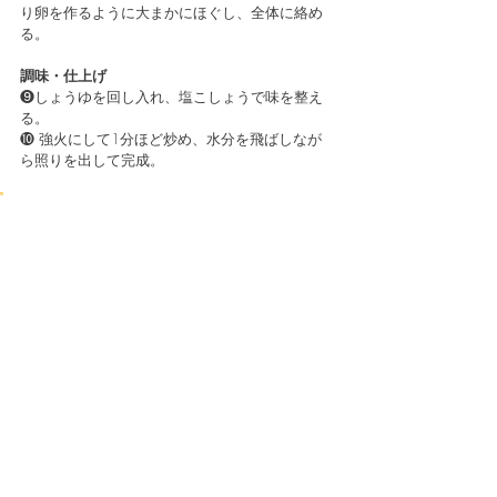
り卵を作るように大まかにほぐし、全体に絡め
る。
調味・仕上げ
❾しょうゆを回し入れ、塩こしょうで味を整え
る。
❿ 強火にして1分ほど炒め、水分を飛ばしなが
ら照りを出して完成。
まとめ
「豆腐と豚肉のヘルシーチャンプルー風」は、
ヘルシーで満足感のある美味しい料理です。
豆腐のしっとり感と豚肉の旨味、キャベツと卵
のバランスが絶妙に調和し、飽きずに楽しめま
す。
簡単に作れるので、忙しい日でもぜひ取り入れ
てみてください！